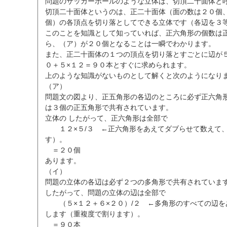
問題のサッカーボールのような立体は、切頂二十面体と
切頂二十面体というのは、正二十面体（面の数は２０個
個）の各頂点を切り落としてできる立体です（各辺を３
このことを知識として知っていれば、正六角形の個数は
ら、（ア）が２０個となることは一瞬でわかります。
また、正二十面体の１つの頂点を切り落とすごとに辺が
０＋５×１２＝９０本とすぐに求められます。
上のような知識がないものとして解くと次のようになり
（ア）
問題文の図より、正五角形の各辺のところに必ず正六角
は３個の正五角形で共有されています。
立体の したがって、正六角形は全部で
１２×５/３ ←正六角形をあえてダブらせて数えて、
す）。
＝２０個
あります。
（イ）
問題の立体の各辺は必ず２つの多角形で共有されていま
したがって、問題の立体の辺は全部で
（５×１２＋６×２０）/２ ←多角形のすべての辺を
します（重複度で割ります）。
＝９０本