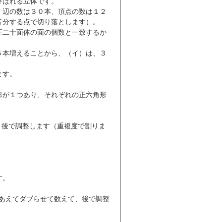
呼ばれる立体です。
、辺の数は３０本、頂点の数は１２
等分する点で切り落とします）。
正二十面体の面の個数と一致するか
５本増えることから、（イ）は、３
ます。
形が１つあり、それぞれの正六角形
後で調整します（重複度で割りま
す。
あえてダブらせて数えて、後で調整