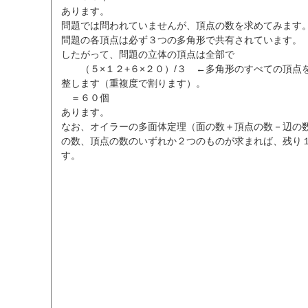
あります。
問題では問われていませんが、頂点の数を求めてみます
問題の各頂点は必ず３つの多角形で共有されています。
したがって、問題の立体の頂点は全部で
（５×１２+６×２０）/３ ←多角形のすべての頂点
整します（重複度で割ります）。
＝６０個
あります。
なお、オイラーの多面体定理（面の数＋頂点の数－辺の
の数、頂点の数のいずれか２つのものが求まれば、残り
す。