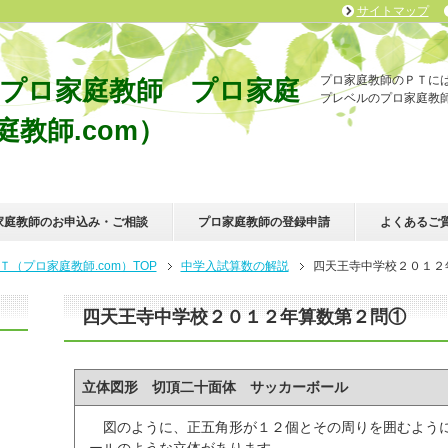
サイトマップ
プロ家庭教師のＰＴに
門プロ家庭教師 プロ家庭
プレベルのプロ家庭教
教師.com）
家庭教師のお申込み・ご相談
プロ家庭教師の登録申請
よくあるご
（プロ家庭教師.com）TOP
中学入試算数の解説
四天王寺中学校２０１２
四天王寺中学校２０１２年算数第２問①
立体図形 切頂二十面体 サッカーボール
図のように、正五角形が１２個とその周りを囲むように
ールのような立体があります。